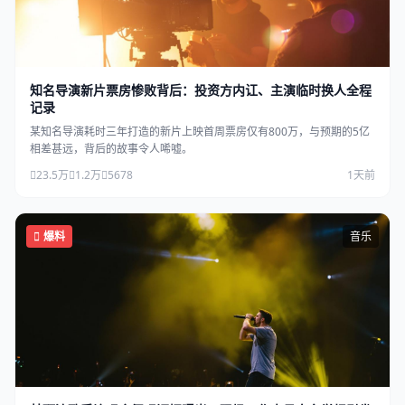
知名导演新片票房惨败背后：投资方内讧、主演临时换人全程
记录
某知名导演耗时三年打造的新片上映首周票房仅有800万，与预期的5亿
相差甚远，背后的故事令人唏嘘。
23.5万
1.2万
5678
1天前
爆料
音乐