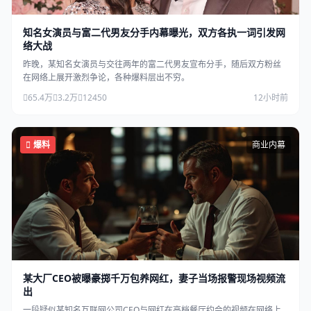
知名女演员与富二代男友分手内幕曝光，双方各执一词引发网
络大战
昨晚，某知名女演员与交往两年的富二代男友宣布分手，随后双方粉丝
在网络上展开激烈争论，各种爆料层出不穷。
65.4万
3.2万
12450
12小时前
爆料
商业内幕
某大厂CEO被曝豪掷千万包养网红，妻子当场报警现场视频流
出
一段疑似某知名互联网公司CEO与网红在高档餐厅约会的视频在网络上