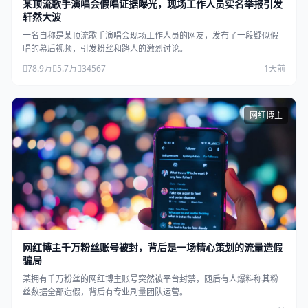
某顶流歌手演唱会假唱证据曝光，现场工作人员实名举报引发
轩然大波
一名自称是某顶流歌手演唱会现场工作人员的网友，发布了一段疑似假
唱的幕后视频，引发粉丝和路人的激烈讨论。
78.9万
5.7万
34567
1天前
网红博主
网红博主千万粉丝账号被封，背后是一场精心策划的流量造假
骗局
某拥有千万粉丝的网红博主账号突然被平台封禁，随后有人爆料称其粉
丝数据全部造假，背后有专业刷量团队运营。