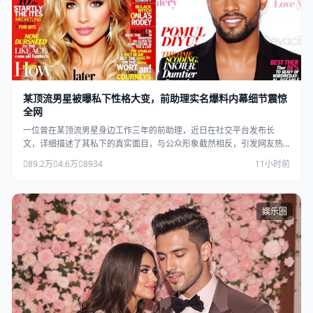
某顶流男星被曝私下性格大变，前助理实名爆料内幕细节震惊
全网
一位曾在某顶流男星身边工作三年的前助理，近日在社交平台发布长
文，详细描述了其私下的真实面目，与公众形象截然相反，引发网友热
议。
89.2万
4.6万
8934
11小时前
娱乐圈