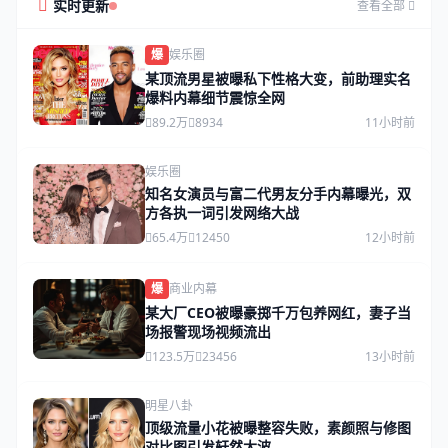
实时更新
查看全部
爆
娱乐圈
某顶流男星被曝私下性格大变，前助理实名
爆料内幕细节震惊全网
89.2万
8934
11小时前
娱乐圈
知名女演员与富二代男友分手内幕曝光，双
方各执一词引发网络大战
65.4万
12450
12小时前
爆
商业内幕
某大厂CEO被曝豪掷千万包养网红，妻子当
场报警现场视频流出
123.5万
23456
13小时前
明星八卦
顶级流量小花被曝整容失败，素颜照与修图
对比图引发轩然大波