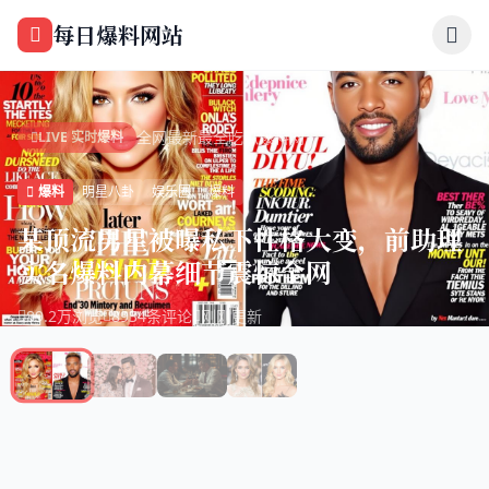
跳过导航
每日爆料网站
全网最新最全吃瓜爆料网
LIVE 实时爆料
爆料
明星八卦
娱乐圈
爆料
某顶流男星被曝私下性格大变，前助理
实名爆料内幕细节震惊全网
89.2万浏览
8934条评论
刚刚更新