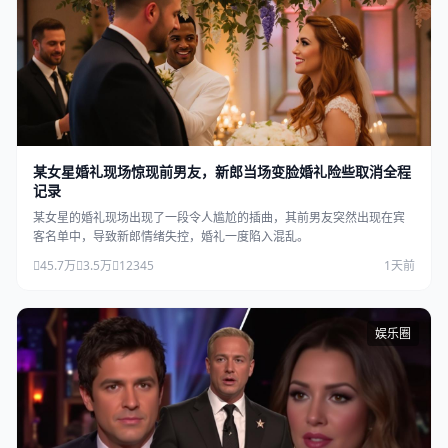
某女星婚礼现场惊现前男友，新郎当场变脸婚礼险些取消全程
记录
某女星的婚礼现场出现了一段令人尴尬的插曲，其前男友突然出现在宾
客名单中，导致新郎情绪失控，婚礼一度陷入混乱。
45.7万
3.5万
12345
1天前
娱乐圈