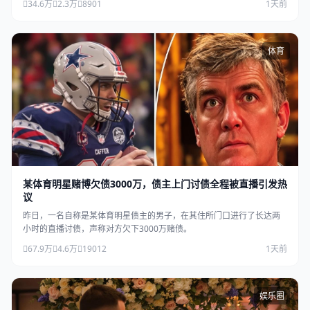
34.6万
2.3万
8901
1天前
体育
某体育明星赌博欠债3000万，债主上门讨债全程被直播引发热
议
昨日，一名自称是某体育明星债主的男子，在其住所门口进行了长达两
小时的直播讨债，声称对方欠下3000万赌债。
67.9万
4.6万
19012
1天前
娱乐圈