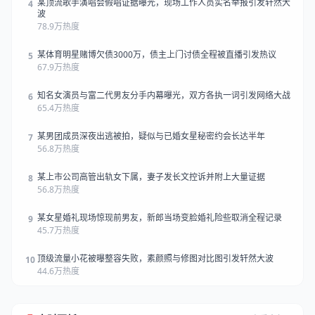
某顶流歌手演唱会假唱证据曝光，现场工作人员实名举报引发轩然大
4
波
78.9万热度
某体育明星赌博欠债3000万，债主上门讨债全程被直播引发热议
5
67.9万热度
知名女演员与富二代男友分手内幕曝光，双方各执一词引发网络大战
6
65.4万热度
某男团成员深夜出逃被拍，疑似与已婚女星秘密约会长达半年
7
56.8万热度
某上市公司高管出轨女下属，妻子发长文控诉并附上大量证据
8
56.8万热度
某女星婚礼现场惊现前男友，新郎当场变脸婚礼险些取消全程记录
9
45.7万热度
顶级流量小花被曝整容失败，素颜照与修图对比图引发轩然大波
10
44.6万热度