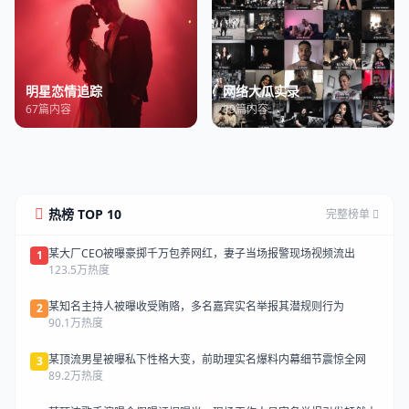
明星恋情追踪
网络大瓜实录
67篇内容
89篇内容
热榜 TOP 10
完整榜单
某大厂CEO被曝豪掷千万包养网红，妻子当场报警现场视频流出
1
123.5万热度
某知名主持人被曝收受贿赂，多名嘉宾实名举报其潜规则行为
2
90.1万热度
某顶流男星被曝私下性格大变，前助理实名爆料内幕细节震惊全网
3
89.2万热度