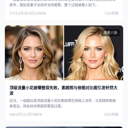
疯传，随后其妻子出现并当场报警，整个过程被路人拍下。
123.5万
8.9万
23456
13小时前
明星八卦
顶级流量小花被曝整容失败，素颜照与修图对比图引发轩然大
波
近日，一组疑似某顶级流量小花的素颜照在网络上流传，与其精修图相
差甚远，网友纷纷质疑其整容过度。
44.6万
2.9万
9876
23小时前