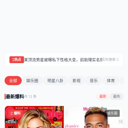
每日爆料网站
某顶流男星被曝私下性格大变，前助理实名爆料内幕细...
知
热点
实时更新
全部
娱乐圈
明星八卦
影视
音乐
体育
社
最新爆料
共 12 条
最新
最热
爆料
娱乐圈